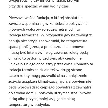
twojej rodziny czy innych bliskich, którym
przyjdzie spędzać w nim wolny czas.
Pierwsza ważna funkcja, o której absolutnie
zawsze wspomina się w kontekście opisywania
głównych walorów rolet zewnętrznych, to
izolacja termiczna. W przypadku gdy na zewnątrz
panują niesprzyjające warunki, bo temperatura
spada poniżej zera, a pomieszczenia domowe
muszą być intensywnie ogrzewane, rolety będą
chronić twój dom przed tym, aby ciepło nie
uciekało z niego chociażby przez okna. Ponadto ta
izolacja termiczna działa też w drugą stronę.
Latem rolety mogą pozwolić ci na zmniejszenie
zużycia urządzeń klimatyzacyjnych, albowiem nie
będą wprowadzać ciepłego powietrza z zewnątrz
do środka domu i pozwolą utrzymać stosunkowo
niską albo przynajmniej względnie niską
temperaturę w budynku.