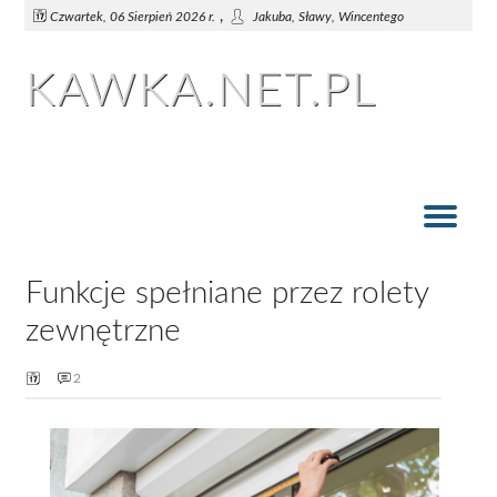
,
Czwartek, 06 Sierpień 2026 r.
Jakuba, Sławy, Wincentego
KAWKA.NET.PL
Szklane drzwi - czy warto na nie postawić?
Funkcje spełniane przez rolety zewnętrzne
Roleta rzymska i tradycyjna falbana
Jakie drzwi przesuwne do pokoju?
Woal w rolecie rzymskiej
Okna, Żaluzje i Drzwi
Różne funkcje rolet
Funkcje spełniane przez rolety
zewnętrzne
2