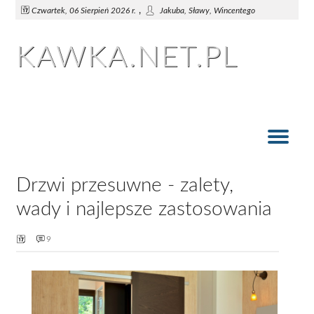
,
Czwartek, 06 Sierpień 2026 r.
Jakuba, Sławy, Wincentego
KAWKA.NET.PL
Szklane drzwi - czy warto na nie postawić?
Funkcje spełniane przez rolety zewnętrzne
Roleta rzymska i tradycyjna falbana
Jakie drzwi przesuwne do pokoju?
Woal w rolecie rzymskiej
Okna, Żaluzje i Drzwi
Różne funkcje rolet
Drzwi przesuwne - zalety,
wady i najlepsze zastosowania
9